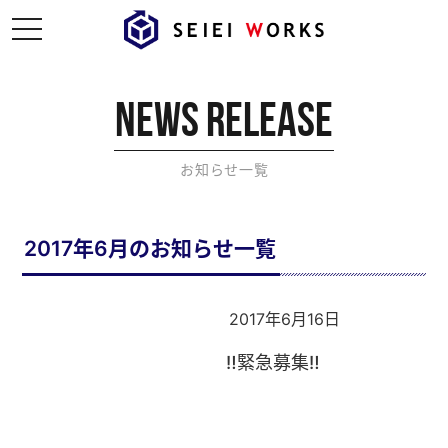
t
o
g
g
l
e
NEWS RELEASE
n
a
v
i
お知らせ一覧
g
a
t
i
o
2017年6月のお知らせ一覧
n
2017年6月16日
‼︎緊急募集‼︎