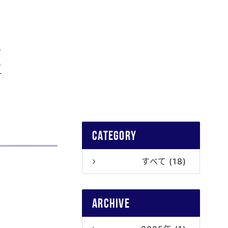
E
category
すべて (18)
archive