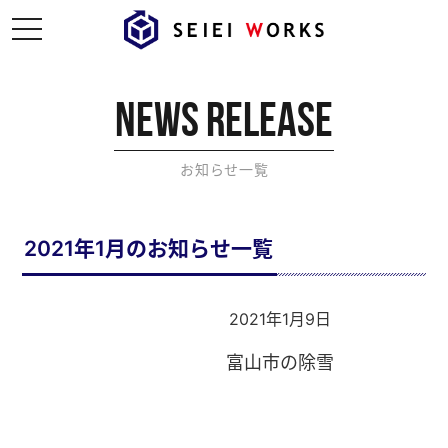
t
o
g
g
l
e
NEWS RELEASE
n
a
v
i
お知らせ一覧
g
a
t
i
o
2021年1月のお知らせ一覧
n
2021年1月9日
富山市の除雪