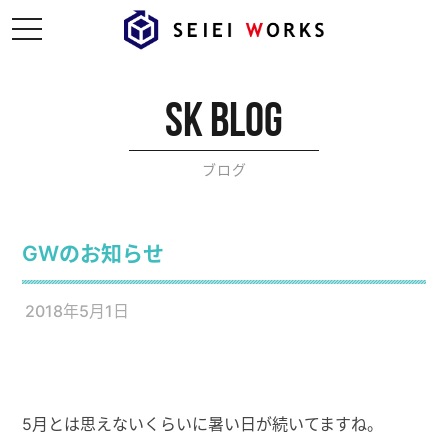
t
o
g
g
l
e
sk blog
n
a
v
i
ブログ
g
a
t
i
o
GWのお知らせ
n
2018年5月1日
5月とは思えないくらいに暑い日が続いてますね。