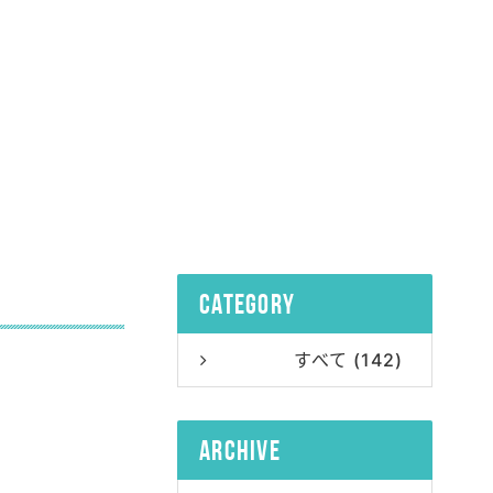
category
すべて (142)
archive