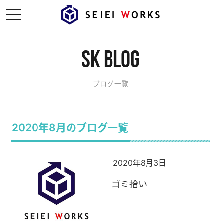
t
o
g
g
l
e
sk blog
n
a
v
i
ブログ一覧
g
a
t
i
o
n
2020年8月のブログ一覧
2020年8月3日
ゴミ拾い