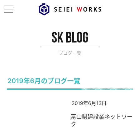
t
o
g
g
l
e
sk blog
n
a
v
i
ブログ一覧
g
a
t
i
o
n
2019年6月のブログ一覧
2019年6月13日
富山県建設業ネットワー
ク