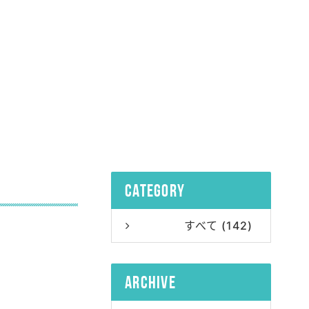
category
すべて (142)
archive