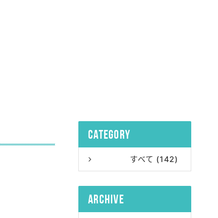
category
すべて (142)
archive