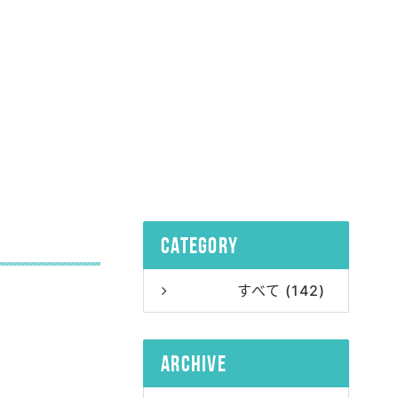
category
すべて (142)
archive